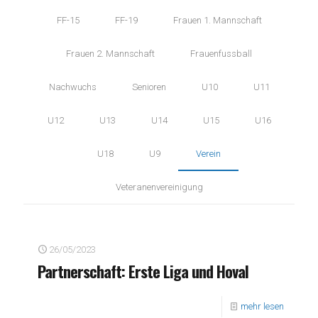
FF-15
FF-19
Frauen 1. Mannschaft
Frauen 2. Mannschaft
Frauenfussball
Nachwuchs
Senioren
U10
U11
U12
U13
U14
U15
U16
U18
U9
Verein
Veteranenvereinigung
26/05/2023
Partnerschaft: Erste Liga und Hoval
mehr lesen