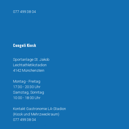
077 499 38 04
mail@congeli.ch
Congeli Kiosk
Sportanlage St. Jakob
Leichtathletikstadion
4142 Münchenstein
Montag - Freitag
17:30 - 20:30 Uhr
Samstag, Sonntag
10:00 - 18:00 Uhr
Kontakt Gastronomie LA-Stadion
(Kiosk und Mehrzweckraum)
077 499 38 04
gastro.lastadion@congeli.ch