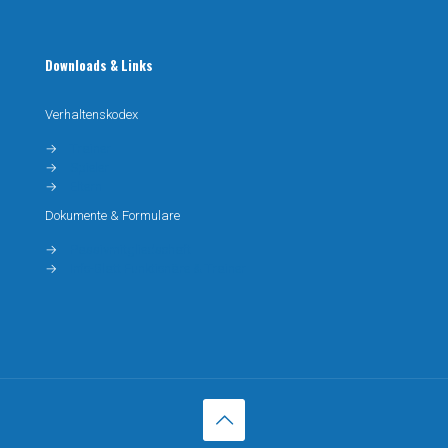
Downloads & Links
Verhaltenskodex
→
Trainer
→
Spieler
→
Eltern
Dokumente & Formulare
→
Passivmitgliedschaft
→
Info-Blatt Funktionäre & Trainer