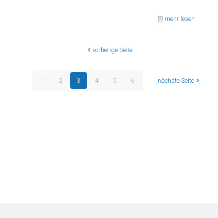
mehr lesen
vorherige Seite
1
2
3
4
5
6
nächste Seite