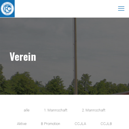
Verein
alle
1. Mannschaft
2. Mannschaft
Aktive
B Promotion
CCJLA
CCJLB