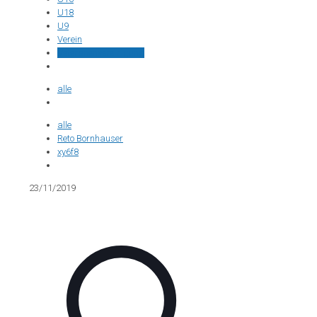
U18
U9
Verein
Veteranenvereinigung
alle
alle
Reto Bornhauser
xy6f8
23/11/2019