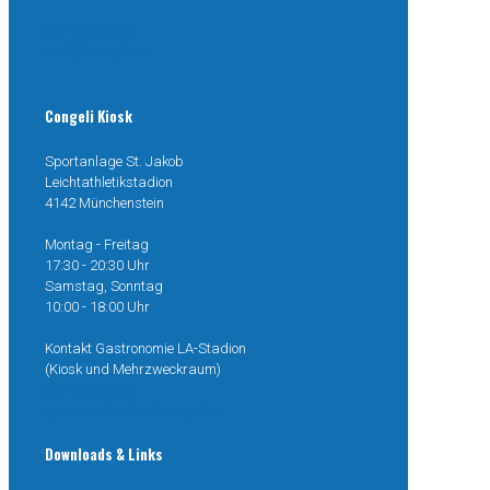
077 499 38 04
mail@congeli.ch
Congeli Kiosk
Sportanlage St. Jakob
Leichtathletikstadion
4142 Münchenstein
Montag - Freitag
17:30 - 20:30 Uhr
Samstag, Sonntag
10:00 - 18:00 Uhr
Kontakt Gastronomie LA-Stadion
(Kiosk und Mehrzweckraum)
077 499 38 04
gastro.lastadion@congeli.ch
Downloads & Links