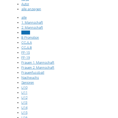
Autor
alle anzeigen
alle
1. Mannschaft
2. Mannschaft
Aktive
B Promotion
CCJLA
CCJLB
FF-15
FF-19
Frauen 1. Mannschaft
Frauen 2. Mannschaft
Frauenfussball
Nachwuchs
Senioren
U10
U11
U12
U13
U14
U15
U16