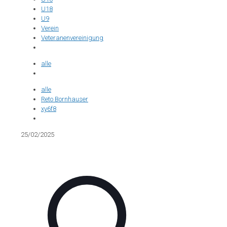
U18
U9
Verein
Veteranenvereinigung
alle
alle
Reto Bornhauser
xy6f8
25/02/2025