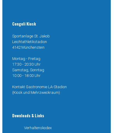
077 499 38 04
mail@congeli.ch
Congeli Kiosk
Sportanlage St. Jakob
Leichtathletikstadion
4142 Münchenstein
Montag - Freitag
17:30 - 20:30 Uhr
Samstag, Sonntag
10:00 - 18:00 Uhr
Kontakt Gastronomie LA-Stadion
(Kiosk und Mehrzweckraum)
077 499 38 04
gastro.lastadion@congeli.ch
Downloads & Links
Verhaltenskodex