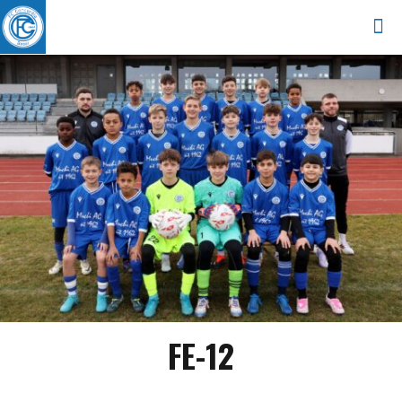
FE-12