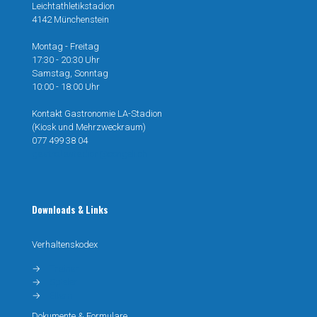
Leichtathletikstadion
4142 Münchenstein
Montag - Freitag
17:30 - 20:30 Uhr
Samstag, Sonntag
10:00 - 18:00 Uhr
Kontakt Gastronomie LA-Stadion
(Kiosk und Mehrzweckraum)
077 499 38 04
gastro.lastadion@congeli.ch
Downloads & Links
Verhaltenskodex
→
Trainer
→
Spieler
→
Eltern
Dokumente & Formulare