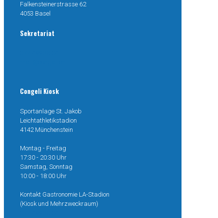
Falkensteinerstrasse 62
4053 Basel
Sekretariat
077 499 38 04
mail@congeli.ch
Congeli Kiosk
Sportanlage St. Jakob
Leichtathletikstadion
4142 Münchenstein
Montag - Freitag
17:30 - 20:30 Uhr
Samstag, Sonntag
10:00 - 18:00 Uhr
Kontakt Gastronomie LA-Stadion
(Kiosk und Mehrzweckraum)
077 499 38 04