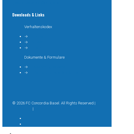
gastro.lastadion@congeli.ch
Downloads & Links
Verhaltenskodex
→
Trainer
→
Spieler
→
Eltern
Dokumente & Formulare
→
Passivmitgliedschaft
→
Info-Blatt Funktionäre & Trainer
© 2026 FC Concordia Basel. All Rights Reserved |
Impressum
|
Datenschutzerklärung