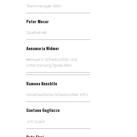
Teammanager Aktiv
Peter Moser
Spielbetrieb
Annamaria Widmer
Betreuerin Schiedsrichter und
Unterstützung Spiele Aktiv
Ramona Knechtle
Verantwortliche Schiedsrichter KIFU
Gaetano Gugliuzzo
J+S Coach
Reto Fluri