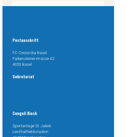
Postanschrift
FC Concordia Basel
Falkensteinerstrasse 62
4053 Basel
Sekretariat
077 499 38 04
mail@congeli.ch
Congeli Kiosk
Sportanlage St. Jakob
Leichtathletikstadion