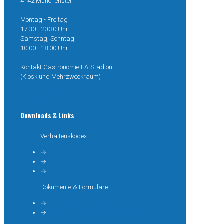
4142 Münchenstein
Montag - Freitag
17:30 - 20:30 Uhr
Samstag, Sonntag
10:00 - 18:00 Uhr
Kontakt Gastronomie LA-Stadion
(Kiosk und Mehrzweckraum)
077 499 38 04
gastro.lastadion@congeli.ch
Downloads & Links
Verhaltenskodex
→
Trainer
→
Spieler
→
Eltern
Dokumente & Formulare
→
Passivmitgliedschaft
→
Info-Blatt Funktionäre & Trainer