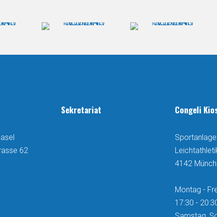
Sekretariat
Congeli Kio
asel
077 499 38 04
Sportanlage
rasse 62
mail@congeli.ch
Leichtathlet
4142 Münch
Montag - Fre
17:30 - 20:3
Samstag, S