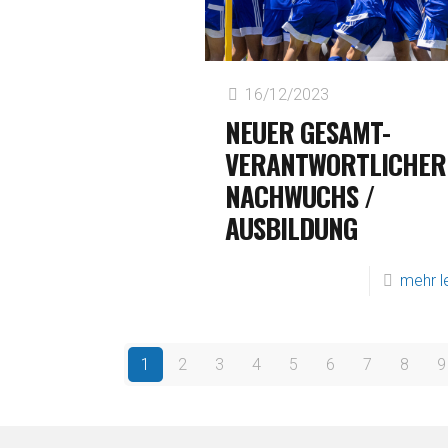
16/12/2023
NEUER GESAMT-
VERANTWORTLICHER
NACHWUCHS /
AUSBILDUNG
mehr l
1
2
3
4
5
6
7
8
9