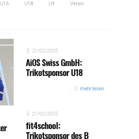
U16
U18
U9
Verein
21/02/2025
AiOS Swiss GmbH:
Trikotsponsor U18
mehr lesen
21/02/2025
fit4school:
ter
Trikotsponsor des B