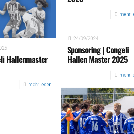
mehr l
24/09/2024
Sponsoring | Congeli
025
li Hallenmaster
Hallen Master 2025
mehr l
mehr lesen