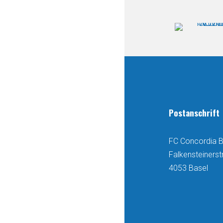
Postanschrift
FC Concordia B
Falkensteinerst
4053 Basel