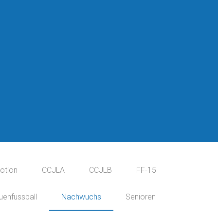
otion
CCJLA
CCJLB
FF-15
uenfussball
Nachwuchs
Senioren