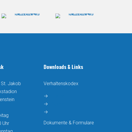
sk
Downloads & Links
 St. Jakob
Verhaltenskodex
ikstadion
→
Trainer
enstein
→
Spieler
→
Eltern
itag
Dokumente & Formulare
0 Uhr
onntag