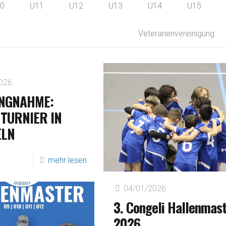
0
U11
U12
U13
U14
U15
Veteranenvereinigung
026
NGNAHME:
TURNIER IN
ELN
mehr lesen
04/01/2026
3. Congeli Hallenmas
2026