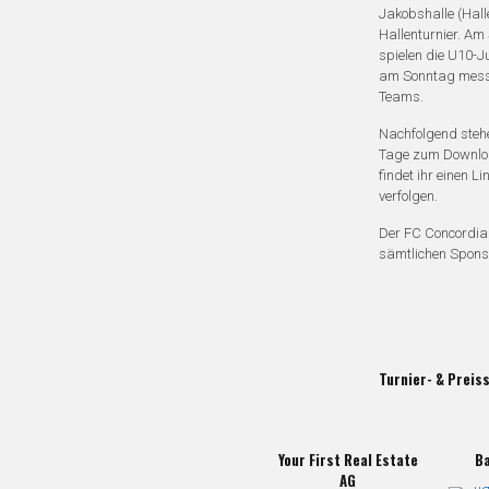
Jakobshalle (Halle
Hallenturnier. A
spielen die U10-J
am Sonntag messe
Teams.
Nachfolgend stehe
Tage zum Downlo
findet ihr einen Li
verfolgen.
Der FC Concordia 
sämtlichen Sponso
Turnier- & Preis
Your First Real Estate
Ba
AG