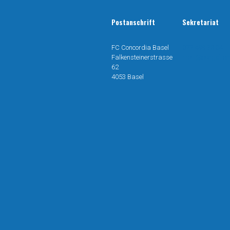
Postanschrift
Sekretariat
FC Concordia Basel
077 499 38 04
Falkensteinerstrasse
mail@congeli.ch
62
4053 Basel