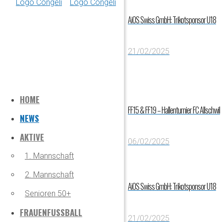
AiOS Swiss GmbH: Trikotsponsor U18
21/02/2025
HOME
FF15 & FF19 – Hallenturnier FC Allschwil
NEWS
AKTIVE
06/02/2025
1. Mannschaft
2. Mannschaft
AiOS Swiss GmbH: Trikotsponsor U18
Senioren 50+
FRAUENFUSSBALL
21/02/2025