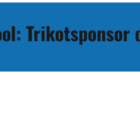
ool: Trikotsponsor
Verein