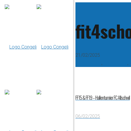
fit4sch
21/02/2025
B Promotion
,
Nachwuchs
,
FF15 & FF19 – Hallenturnier FC Allschwil
06/02/2025