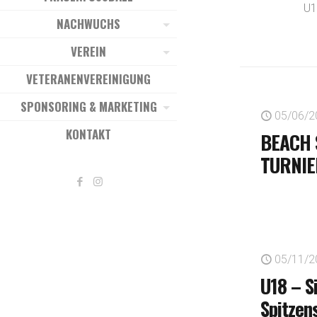
U1
NACHWUCHS
VEREIN
VETERANENVEREINIGUNG
SPONSORING & MARKETING
05/06/2
KONTAKT
BEACH 
TURNIE
05/11/2
U18 – S
Spitzen