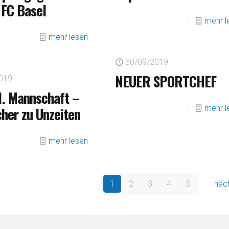
 FC Basel
mehr l
mehr lesen
30/09/2019
NEUER SPORTCHEF
019
1. Mannschaft –
mehr l
cher zu Unzeiten
mehr lesen
1
2
3
4
5
näc