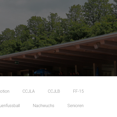
otion
CCJLA
CCJLB
FF-15
uenfussball
Nachwuchs
Senioren