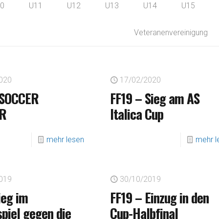
0
U11
U12
U13
U14
U15
Veteranenvereinigung
020
17/02/2020
SOCCER
FF19 – Sieg am AS
R
Italica Cup
mehr lesen
mehr l
019
30/10/2019
ieg im
FF19 – Einzug in den
spiel gegen die
Cup-Halbfinal