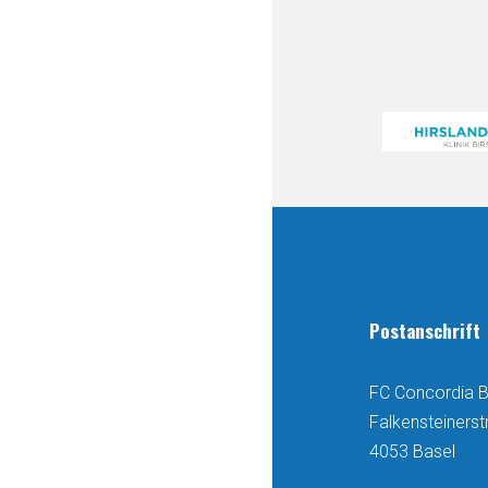
Postanschrift
FC Concordia B
Falkensteinerst
4053 Basel