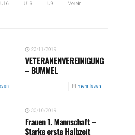
U16
U18
U9
Verein
23/11/2019
VETERANENVEREINIGUNG
– BUMMEL
esen
mehr lesen
30/10/2019
Frauen 1. Mannschaft –
Starke erste Halbzeit