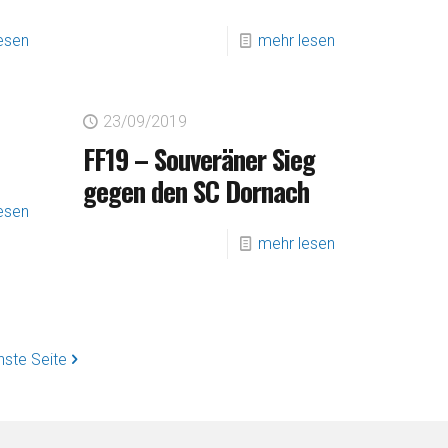
esen
mehr lesen
23/09/2019
FF19 – Souveräner Sieg
gegen den SC Dornach
esen
mehr lesen
hste Seite