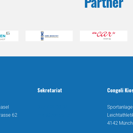
Partner
Sekretariat
Congeli Kio
asel
077 499 38 04
Sportanlage
rasse 62
mail@congeli.ch
Leichtathlet
4142 Münch