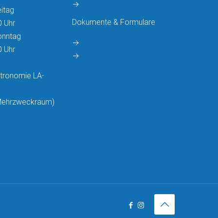
→
Eltern
itag
Dokumente & Formulare
0 Uhr
onntag
→
Passivmitgliedschaft
0 Uhr
→
Info-Blatt Funktionäre &
Trainer
tronomie LA-
 Mehrzweckraum)
04
adion@congeli.ch
ärung