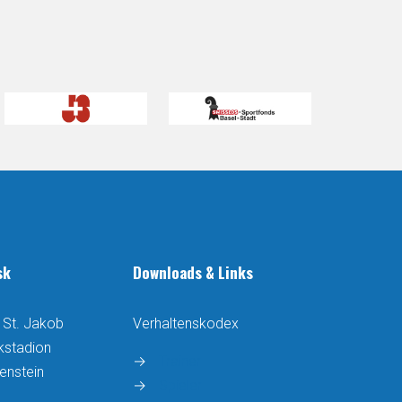
sk
Downloads & Links
 St. Jakob
Verhaltenskodex
ikstadion
→
Trainer
enstein
→
Spieler