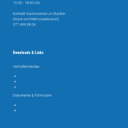
10:00 - 18:00 Uhr
Kontakt Gastronomie LA-Stadion
(Kiosk und Mehrzweckraum)
077 499 38 04
gastro.lastadion@congeli.ch
Downloads & Links
Verhaltenskodex
→
Trainer
→
Spieler
→
Eltern
Dokumente & Formulare
→
Passivmitgliedschaft
→
Info-Blatt Funktionäre & Trainer