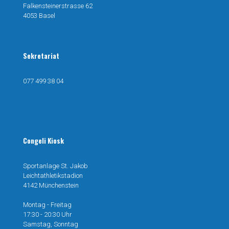
Falkensteinerstrasse 62
4053 Basel
Sekretariat
077 499 38 04
mail@congeli.ch
Congeli Kiosk
Sportanlage St. Jakob
Leichtathletikstadion
4142 Münchenstein
Montag - Freitag
17:30 - 20:30 Uhr
Samstag, Sonntag