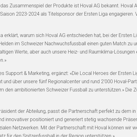
 das Zusammenspiel der Produkte ist Hoval AG bekannt. Hoval AG
r Saison 2023-2024 als Titelsponsor der Ersten Liga engagieren
la erklärt, warum sich Hoval AG entschieden hat, bei der Ersten 
en Helden im Schweizer Nachwuchsfussball einen guten Match zu 
haltigen Werte, aber auch unsere Heiz- und Raumklima-Lösungen
n.»
es Support & Marketing, ergänzt: «Die Local Heroes der Ersten Li
 und über unsere fünf Regionalcenter und rund 2'000 Hoval-Part
am den ambitionierten Schweizer Fussball zu unterstützen.» Die
äsident der Abteilung, passt die Partnerschaft perfekt zu dem in
und innovativer positioniert und generiert stetig wachsende Prä
zialen Netzwerken. Mit der Partnerschaft mit Hoval können wir 
tz für den Spitzenfussball in der Region unterstützen.»