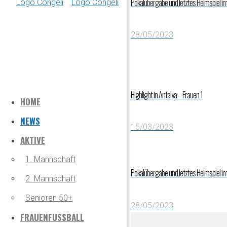
Pokalübergabe und letztes Heimspiel im 
28/05/2023
Highlight in Antalya – Frauen 1
HOME
NEWS
15/03/2023
AKTIVE
1. Mannschaft
Pokalübergabe und letztes Heimspiel im 
2. Mannschaft
Senioren 50+
28/05/2023
FRAUENFUSSBALL