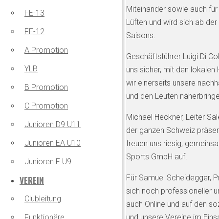
Miteinander sowie auch für
FE-13
Lüften und wird sich ab de
FE-12
Saisons.
A Promotion
Geschäftsführer Luigi Di Co
YLB
uns sicher, mit den lokal
wir einerseits unsere nach
B Promotion
und den Leuten näherbringe
C Promotion
Michael Heckner, Leiter Sal
Junioren D9 U11
der ganzen Schweiz präsent
Junioren EA U10
freuen uns riesig, gemeins
Sports GmbH auf.
Junioren F U9
Für Samuel Scheidegger, Pr
VEREIN
sich noch professioneller 
Clubleitung
auch Online und auf den so
und unsere Vereine im Einsa
Funktionäre