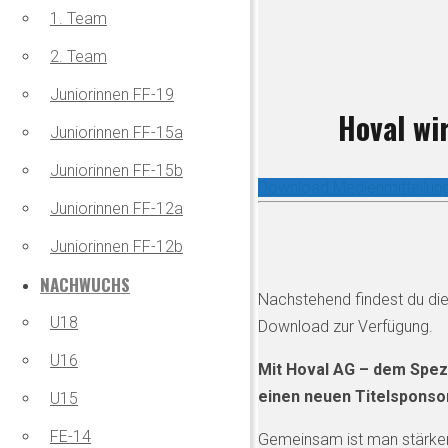
1. Team
2. Team
Juniorinnen FF-19
Hoval wi
Juniorinnen FF-15a
Juniorinnen FF-15b
Download Medienmitteilun
Juniorinnen FF-12a
Juniorinnen FF-12b
NACHWUCHS
Nachstehend findest du die
U18
Download zur Verfügung.
U16
Mit Hoval AG – dem Spezi
einen neuen Titelsponso
U15
FE-14
Gemeinsam ist man stärker! 