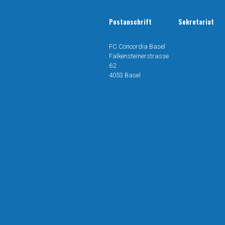
Postanschrift
Sekretariat
FC Concordia Basel
077 499 38 04
Falkensteinerstrasse
mail@congeli.ch
62
4053 Basel