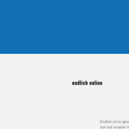
endlich online
Endlich ist es ges
nun auf unserer 