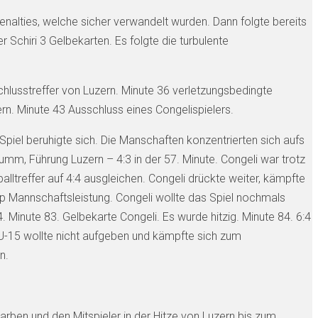
Penalties, welche sicher verwandelt wurden. Dann folgte bereits
 Schiri 3 Gelbekarten. Es folgte die turbulente
chlusstreffer von Luzern. Minute 36 verletzungsbedingte
rn. Minute 43 Ausschluss eines Congelispielers.
Spiel beruhigte sich. Die Manschaften konzentrierten sich aufs
umm, Führung Luzern – 4:3 in der 57. Minute. Congeli war trotz
lltreffer auf 4:4 ausgleichen. Congeli drückte weiter, kämpfte
top Mannschaftsleistung. Congeli wollte das Spiel nochmals
. Minute 83. Gelbekarte Congeli. Es wurde hitzig. Minute 84. 6:4
 U-15 wollte nicht aufgeben und kämpfte sich zum
n.
arben und den Mitspieler in der Hitze von Luzern bis zum