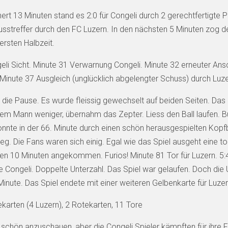
nert 13 Minuten stand es 2:0 für Congeli durch 2 gerechtfertigte 
usstreffer durch den FC Luzern. In den nächsten 5 Minuten zog der
ersten Halbzeit.
eli Sicht. Minute 31 Verwarnung Congeli. Minute 32 erneuter Ans
Minute 37 Ausgleich (unglücklich abgelengter Schuss) durch Luze
n die Pause. Es wurde fleissig gewechselt auf beiden Seiten. Das 
nem Mann weniger, übernahm das Zepter. Liess den Ball laufen. B
nnte in der 66. Minute durch einen schön herausgespielten Kopfba
eg. Die Fans waren sich einig. Egal wie das Spiel ausgeht eine 
zten 10 Minuten angekommen. Furios! Minute 81 Tor für Luzern. 5:4
e Congeli. Doppelte Unterzahl. Das Spiel war gelaufen. Doch die
 Minute. Das Spiel endete mit einer weiteren Gelbenkarte für Luzer
arten (4 Luzern), 2 Rotekarten, 11 Tore
schön anzuschauen, aber die Congeli Spieler kämpften für ihre F