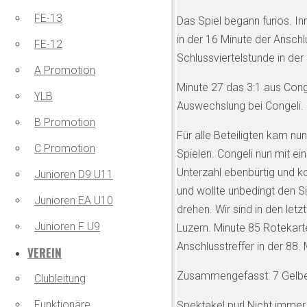
FE-13
Das Spiel begann furios. In
in der 16 Minute der Anschl
FE-12
Schlussviertelstunde in der 
A Promotion
Minute 27 das 3:1 aus Cong
YLB
Auswechslung bei Congeli. 
B Promotion
Für alle Beteiligten kam nu
C Promotion
Spielen. Congeli nun mit ei
Unterzahl ebenbürtig und ko
Junioren D9 U11
und wollte unbedingt den Si
Junioren EA U10
drehen. Wir sind in den let
Junioren F U9
Luzern. Minute 85 Rotekart
Anschlusstreffer in der 88.
VEREIN
Zusammengefasst: 7 Gelbek
Clubleitung
Funktionäre
Spektakel pur! Nicht immer 