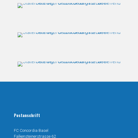
Postanschrift
FC Concordia Basel
Falkensteinerstrasse 62