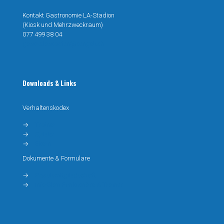
Kontakt Gastronomie LA-Stadion
(Kiosk und Mehrzweckraum)
077 499 38 04
gastro.lastadion@congeli.ch
Downloads & Links
Verhaltenskodex
→
Trainer
→
Spieler
→
Eltern
Dokumente & Formulare
→
Passivmitgliedschaft
→
Info-Blatt Funktionäre & Trainer