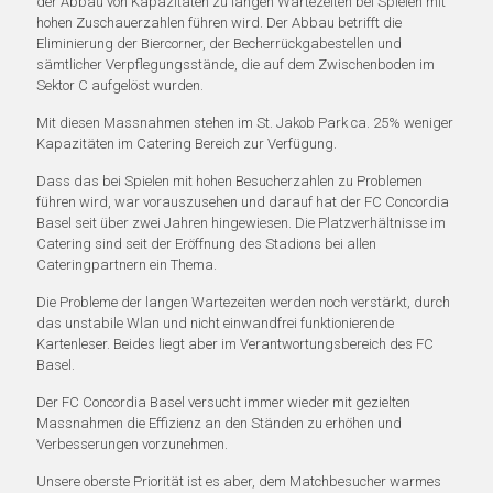
der Abbau von Kapazitäten zu langen Wartezeiten bei Spielen mit
hohen Zuschauerzahlen führen wird. Der Abbau betrifft die
Eliminierung der Biercorner, der Becherrückgabestellen und
sämtlicher Verpflegungsstände, die auf dem Zwischenboden im
Sektor C aufgelöst wurden.
Mit diesen Massnahmen stehen im St. Jakob Park ca. 25% weniger
Kapazitäten im Catering Bereich zur Verfügung.
Dass das bei Spielen mit hohen Besucherzahlen zu Problemen
führen wird, war vorauszusehen und darauf hat der FC Concordia
Basel seit über zwei Jahren hingewiesen. Die Platzverhältnisse im
Catering sind seit der Eröffnung des Stadions bei allen
Cateringpartnern ein Thema.
Die Probleme der langen Wartezeiten werden noch verstärkt, durch
das unstabile Wlan und nicht einwandfrei funktionierende
Kartenleser. Beides liegt aber im Verantwortungsbereich des FC
Basel.
Der FC Concordia Basel versucht immer wieder mit gezielten
Massnahmen die Effizienz an den Ständen zu erhöhen und
Verbesserungen vorzunehmen.
Unsere oberste Priorität ist es aber, dem Matchbesucher warmes