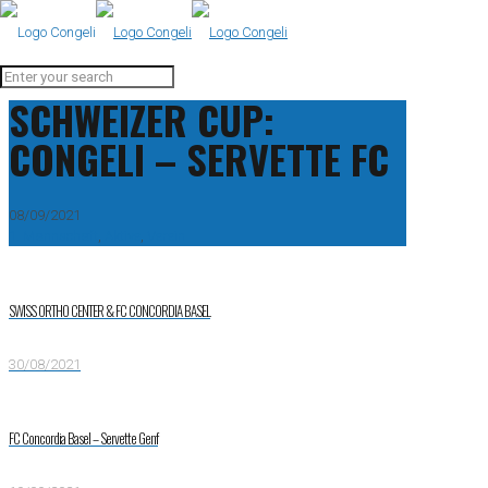
SCHWEIZER CUP:
CONGELI – SERVETTE FC
08/09/2021
1. Mannschaft
,
Aktive
,
Verein
SWISS ORTHO CENTER & FC CONCORDIA BASEL
30/08/2021
FC Concordia Basel – Servette Genf