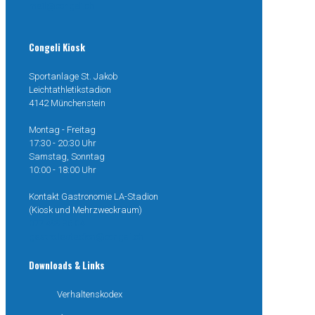
mail@congeli.ch
Congeli Kiosk
Sportanlage St. Jakob
Leichtathletikstadion
4142 Münchenstein
Montag - Freitag
17:30 - 20:30 Uhr
Samstag, Sonntag
10:00 - 18:00 Uhr
Kontakt Gastronomie LA-Stadion
(Kiosk und Mehrzweckraum)
077 499 38 04
gastro.lastadion@congeli.ch
Downloads & Links
Verhaltenskodex