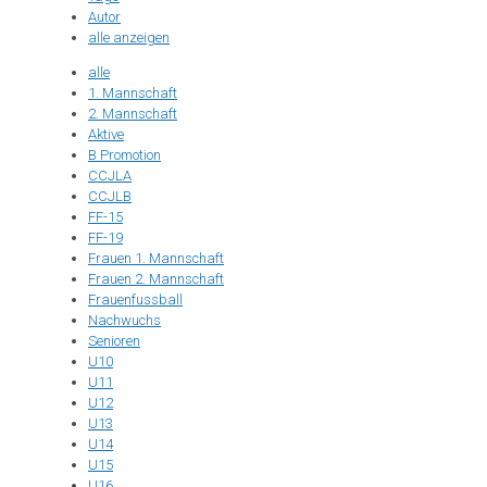
Autor
alle anzeigen
alle
1. Mannschaft
2. Mannschaft
Aktive
B Promotion
CCJLA
CCJLB
FF-15
FF-19
Frauen 1. Mannschaft
Frauen 2. Mannschaft
Frauenfussball
Nachwuchs
Senioren
U10
U11
U12
U13
U14
U15
U16