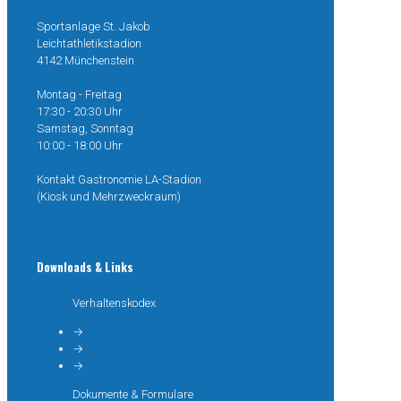
Sportanlage St. Jakob
Leichtathletikstadion
4142 Münchenstein
Montag - Freitag
17:30 - 20:30 Uhr
Samstag, Sonntag
10:00 - 18:00 Uhr
Kontakt Gastronomie LA-Stadion
(Kiosk und Mehrzweckraum)
077 499 38 04
gastro.lastadion@congeli.ch
Downloads & Links
Verhaltenskodex
→
Trainer
→
Spieler
→
Eltern
Dokumente & Formulare