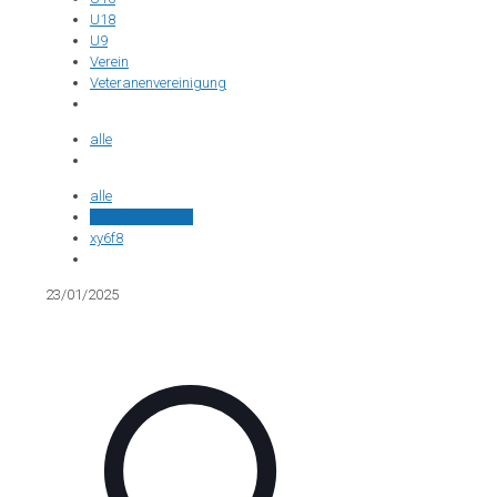
U18
U9
Verein
Veteranenvereinigung
alle
alle
Reto Bornhauser
xy6f8
23/01/2025