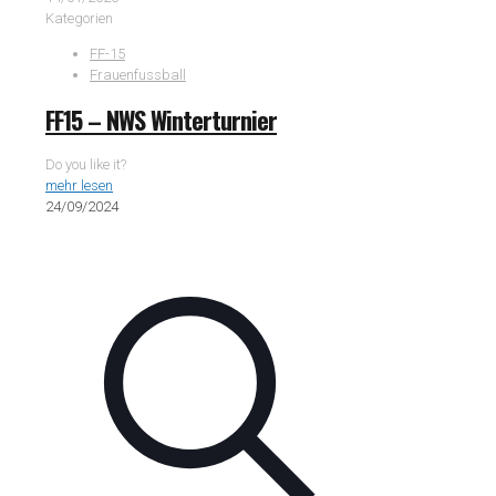
Kategorien
FF-15
Frauenfussball
FF15 – NWS Winterturnier
Do you like it?
mehr lesen
24/09/2024