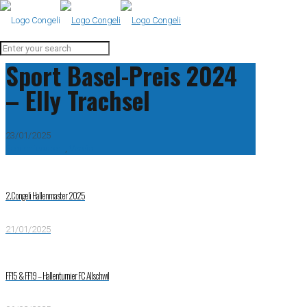
Sport Basel-Preis 2024
– Elly Trachsel
23/01/2025
Frauenfussball
,
Verein
2.Congeli Hallenmaster 2025
21/01/2025
FF15 & FF19 – Hallenturnier FC Allschwil