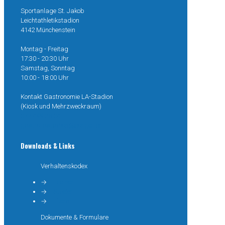
Sportanlage St. Jakob
Leichtathletikstadion
4142 Münchenstein
Montag - Freitag
17:30 - 20:30 Uhr
Samstag, Sonntag
10:00 - 18:00 Uhr
Kontakt Gastronomie LA-Stadion
(Kiosk und Mehrzweckraum)
077 499 38 04
gastro.lastadion@congeli.ch
Downloads & Links
Verhaltenskodex
→
Trainer
→
Spieler
→
Eltern
Dokumente & Formulare