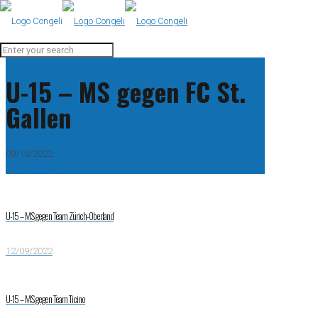
U-15 – MS gegen FC St.
Gallen
09/10/2022
Nachwuchs
,
U15
U-15 – MS gegen Team Zürich-Oberland
12/09/2022
U-15 – MS gegen Team Ticino