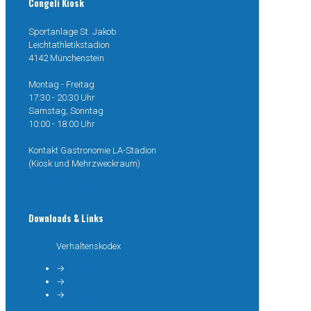
Congeli Kiosk
Sportanlage St. Jakob
Leichtathletikstadion
4142 Münchenstein
Montag - Freitag
17:30 - 20:30 Uhr
Samstag, Sonntag
10:00 - 18:00 Uhr
Kontakt Gastronomie LA-Stadion
(Kiosk und Mehrzweckraum)
077 499 38 04
gastro.lastadion@congeli.ch
Downloads & Links
Verhaltenskodex
→
Trainer
→
Spieler
→
Eltern