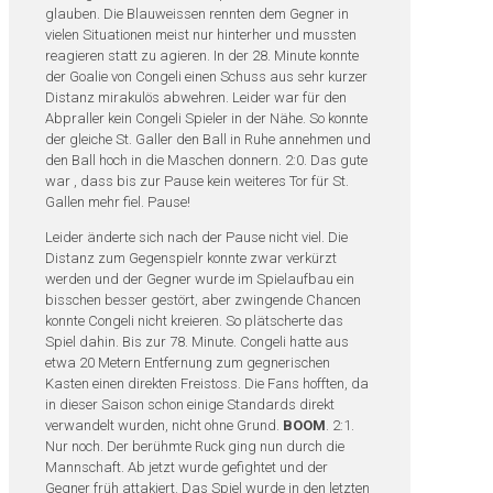
glauben. Die Blauweissen rennten dem Gegner in
vielen Situationen meist nur hinterher und mussten
reagieren statt zu agieren. In der 28. Minute konnte
der Goalie von Congeli einen Schuss aus sehr kurzer
Distanz mirakulös abwehren. Leider war für den
Abpraller kein Congeli Spieler in der Nähe. So konnte
der gleiche St. Galler den Ball in Ruhe annehmen und
den Ball hoch in die Maschen donnern. 2:0. Das gute
war , dass bis zur Pause kein weiteres Tor für St.
Gallen mehr fiel. Pause!
Leider änderte sich nach der Pause nicht viel. Die
Distanz zum Gegenspielr konnte zwar verkürzt
werden und der Gegner wurde im Spielaufbau ein
bisschen besser gestört, aber zwingende Chancen
konnte Congeli nicht kreieren. So plätscherte das
Spiel dahin. Bis zur 78. Minute. Congeli hatte aus
etwa 20 Metern Entfernung zum gegnerischen
Kasten einen direkten Freistoss. Die Fans hofften, da
in dieser Saison schon einige Standards direkt
verwandelt wurden, nicht ohne Grund.
BOOM
. 2:1.
Nur noch. Der berühmte Ruck ging nun durch die
Mannschaft. Ab jetzt wurde gefightet und der
Gegner früh attakiert. Das Spiel wurde in den letzten