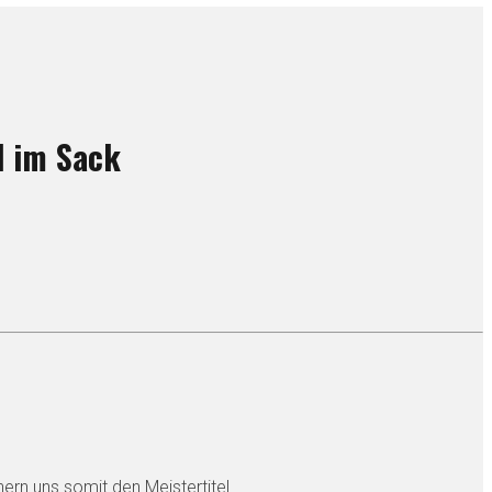
l im Sack
rn uns somit den Meistertitel.