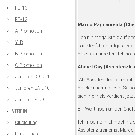
FE-13
FE-12
Marco Pagnamenta (Chef
A Promotion
"Ich bin mega Stolz auf das
YLB
Tabellenführer aufgestiegen
Spass zu arbeiten. Ich hof
B Promotion
C Promotion
Ahmet Cay (Assistenztra
Junioren D9 U11
"Als Assistenztrainer möcht
Spielerinnen in dieser Sais
Junioren EA U10
sich mehr als verdient, jet
Junioren F U9
Ein Wort noch an den Cheftr
VEREIN
Ich möchte mich nochmals be
Clubleitung
Assistenzttrainer ist Marco 
Funktionäre