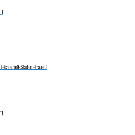
FT
Leichtathletik Stadion – Frauen 1
FT