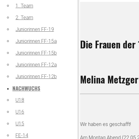
1. Team
2. Team
Juniorinnen FF-19
Die Frauen der
Juniorinnen FF-15a
Juniorinnen FF-15b
Juniorinnen FF-12a
Melina Metzger
Juniorinnen FF-12b
NACHWUCHS
U18
U16
U15
Wir haben es geschafft!
FE-14
Am Montag Abend (22.05.23)