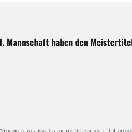
 1. Mannschaft haben den Meistertite
 gewinnen wir auswärts gegen den FC Reinach mit 0:4 und siche