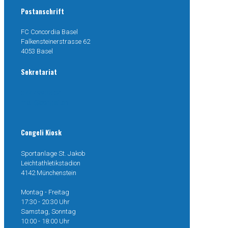
Postanschrift
FC Concordia Basel
Falkensteinerstrasse 62
4053 Basel
Sekretariat
077 499 38 04
mail@congeli.ch
Congeli Kiosk
Sportanlage St. Jakob
Leichtathletikstadion
4142 Münchenstein
Montag - Freitag
17:30 - 20:30 Uhr
Samstag, Sonntag
10:00 - 18:00 Uhr