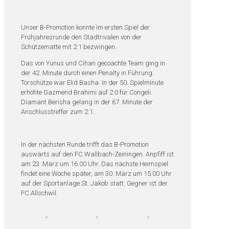
Unser B-Promotion konnte im ersten Spiel der
Frühjahresrunde den Stadtrivalen von der
Schützematte mit 2:1 bezwingen.
Das von Yunus und Cihan gecoachte Team ging in
der 42. Minute durch einen Penalty in Führung.
Torschütze war Elid Basha. In der 50. Spielminute
erhöhte Gazmend Brahimi auf 2:0 für Congeli.
Diamant Berisha gelang in der 67. Minute der
Anschlusstreffer zum 2:1.
In der nächsten Runde trifft das B-Promotion
auswärts auf den FC Wallbach-Zeiningen. Anpfiff ist
am 23. März um 16:00 Uhr. Das nächste Heimspiel
findet eine Woche später, am 30. März um 15:00 Uhr
auf der Sportanlage St. Jakob statt. Gegner ist der
FC Allschwil.