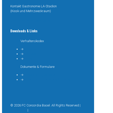
Kontakt Gastronomie LA-Stadion
(Kiosk und Mehrzweckraum)
077 499 38 04
gastro.lastadion@congeli.ch
Downloads & Links
Verhaltenskodex
→
Trainer
→
Spieler
→
Eltern
Dokumente & Formulare
→
Passivmitgliedschaft
→
Info-Blatt Funktionäre & Trainer
© 2026 FC Concordia Basel. All Rights Reserved |
Impressum
|
Datenschutzerklärung