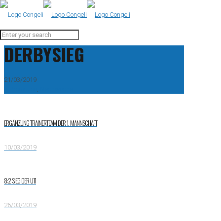
DERBYSIEG
21/03/2019
B Promotion
,
Nachwuchs
ERGÄNZUNG TRAINERTEAM DER 1. MANNSCHAFT
10/03/2019
8:2 SIEG DER U11
26/03/2019