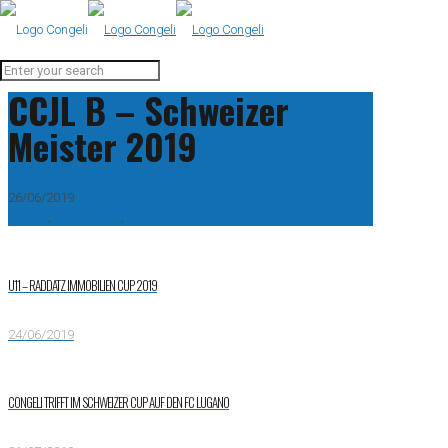
CCJL B – Schweizer
Meister 2019
26/06/2019
CCJLB
,
Nachwuchs
,
Verein
U11 – RADDATZ IMMOBILIEN CUP 2019
24/06/2019
CONGELI TRIFFT IM SCHWEIZER CUP AUF DEN FC LUGANO