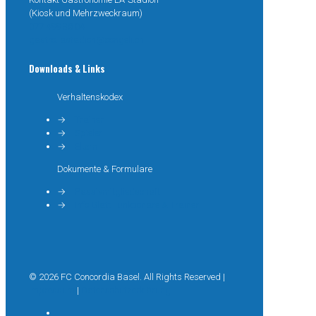
(Kiosk und Mehrzweckraum)
077 499 38 04
gastro.lastadion@congeli.ch
Downloads & Links
Verhaltenskodex
→
Trainer
→
Spieler
→
Eltern
Dokumente & Formulare
→
Passivmitgliedschaft
→
Info-Blatt Funktionäre & Trainer
© 2026 FC Concordia Basel. All Rights Reserved |
Impressum
|
Datenschutzerklärung