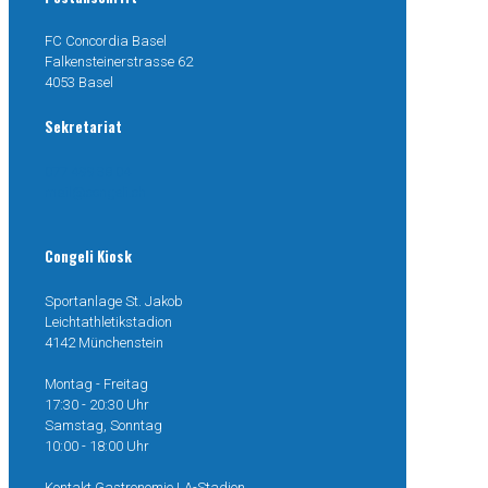
FC Concordia Basel
Falkensteinerstrasse 62
4053 Basel
Sekretariat
077 499 38 04
mail@congeli.ch
Congeli Kiosk
Sportanlage St. Jakob
Leichtathletikstadion
4142 Münchenstein
Montag - Freitag
17:30 - 20:30 Uhr
Samstag, Sonntag
10:00 - 18:00 Uhr
Kontakt Gastronomie LA-Stadion