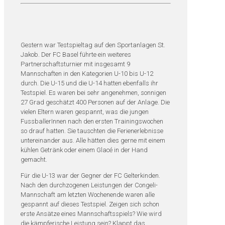
Gestern war Testspieltag auf den Sportanlagen St.
Jakob. Der FC Basel führte ein weiteres
Partnerschaftsturnier mit insgesamt 9
Mannschaften in den Kategorien U-10 bis U-12
durch. Die U-15 und die U-14 hatten ebenfalls ihr
Testspiel. Es waren bei sehr angenehmen, sonnigen
27 Grad geschätzt 400 Personen auf der Anlage. Die
vielen Eltern waren gespannt, was die jungen
FussballerInnen nach den ersten Trainingswochen
so drauf hatten. Sie tauschten die Ferienerlebnisse
untereinander aus. Alle hätten dies gerne mit einem
kühlen Getränk oder einem Glacé in der Hand
gemacht.
Für die U-13 war der Gegner der FC Gelterkinden.
Nach den durchzogenen Leistungen der Congeli-
Mannschaft am letzten Wochenende waren alle
gespannt auf dieses Testspiel. Zeigen sich schon
erste Ansätze eines Mannschaftsspiels? Wie wird
die kämpferische Leistung sein? Klappt das