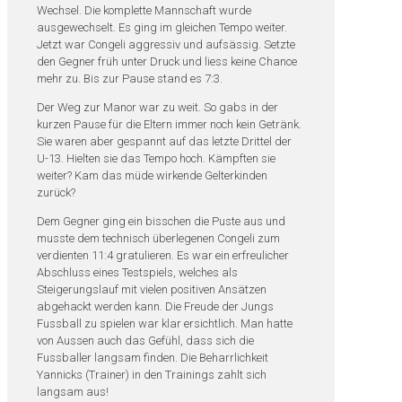
Wechsel. Die komplette Mannschaft wurde
ausgewechselt. Es ging im gleichen Tempo weiter.
Jetzt war Congeli aggressiv und aufsässig. Setzte
den Gegner früh unter Druck und liess keine Chance
mehr zu. Bis zur Pause stand es 7:3.
Der Weg zur Manor war zu weit. So gabs in der
kurzen Pause für die Eltern immer noch kein Getränk.
Sie waren aber gespannt auf das letzte Drittel der
U-13. Hielten sie das Tempo hoch. Kämpften sie
weiter? Kam das müde wirkende Gelterkinden
zurück?
Dem Gegner ging ein bisschen die Puste aus und
musste dem technisch überlegenen Congeli zum
verdienten 11:4 gratulieren. Es war ein erfreulicher
Abschluss eines Testspiels, welches als
Steigerungslauf mit vielen positiven Ansätzen
abgehackt werden kann. Die Freude der Jungs
Fussball zu spielen war klar ersichtlich. Man hatte
von Aussen auch das Gefühl, dass sich die
Fussballer langsam finden. Die Beharrlichkeit
Yannicks (Trainer) in den Trainings zahlt sich
langsam aus!