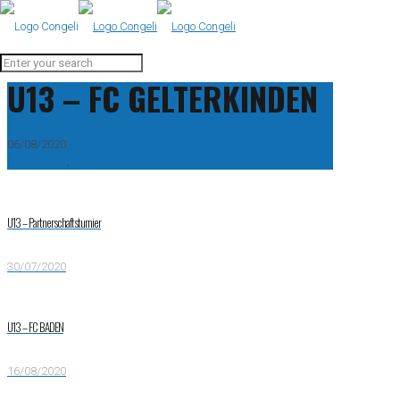
U13 – FC GELTERKINDEN
06/08/2020
Nachwuchs
,
U13
U13 – Partnerschaftsturnier
30/07/2020
U13 – FC BADEN
16/08/2020