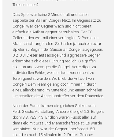
Toreschiessen?
Das Spiel war keine 2 Minuten alt und schon
zappelte der Ball im Congeli Netz. Im Gegensatz zu
Congeli war der Gegner wach und nicht bereit
einfach als Aufbaugegner herzuhalten. Der FC
Gelterkinden war mit einer verjüngten C-Promotion
Mannschaft angetreten. Sie hatten ja auch ein paar
Spieler zu Beginn der Saison an Congeli abgegeben.
0:2! 0:3! Dieser aufsässige und aggressive Gegner
erkämpfte sich diese Führung redlich. Sie griffen
hoch an und zwangen die Congeli-Verteidiger zu
individuellen Fehler, welche dann konsequent zu
Toren genutzt wurden. Wo blieb die Antwort von
Congeli? Dem Team gelang doch immerhin durch
eine Balleroberung im Mittelfeld und einem schnellen
Umschalten der Anschlusstreffer vor dem Pausentee.
Nach der Pause kamen die gleichen Spieler aufs
Feld. Gleiche Aufstellung. Andere Energie! 2:3. Es geht
doch! 3:3. YES! 4:3. Endlich waren Fussballer auf
dem Feld mit Biss und Mannschaftsgeist. Es wurde
kombiniert. Nun war der Gegner überfordert. 5:3
stand es nach 15 Minuten im 2. Drittel. Grosser