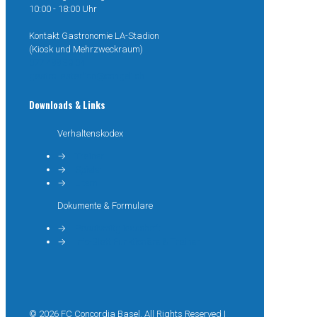
10:00 - 18:00 Uhr
Kontakt Gastronomie LA-Stadion
(Kiosk und Mehrzweckraum)
077 499 38 04
gastro.lastadion@congeli.ch
Downloads & Links
Verhaltenskodex
→
Trainer
→
Spieler
→
Eltern
Dokumente & Formulare
→
Passivmitgliedschaft
→
Info-Blatt Funktionäre & Trainer
© 2026 FC Concordia Basel. All Rights Reserved |