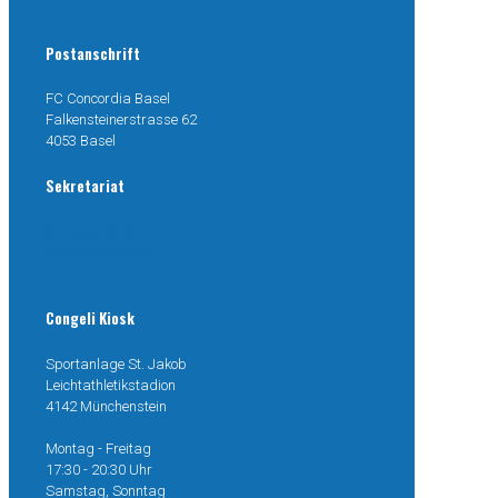
Postanschrift
FC Concordia Basel
Falkensteinerstrasse 62
4053 Basel
Sekretariat
077 499 38 04
mail@congeli.ch
Congeli Kiosk
Sportanlage St. Jakob
Leichtathletikstadion
4142 Münchenstein
Montag - Freitag
17:30 - 20:30 Uhr
Samstag, Sonntag