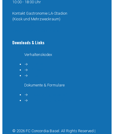
10:00 - 18:00 Uhr
Kontakt Gastronomie LA-Stadion
(Kiosk und Mehrzweckraum)
077 499 38 04
gastro.lastadion@congeli.ch
Downloads & Links
Verhaltenskodex
→
Trainer
→
Spieler
→
Eltern
Dokumente & Formulare
→
Passivmitgliedschaft
→
Info-Blatt Funktionäre & Trainer
© 2026 FC Concordia Basel. All Rights Reserved |