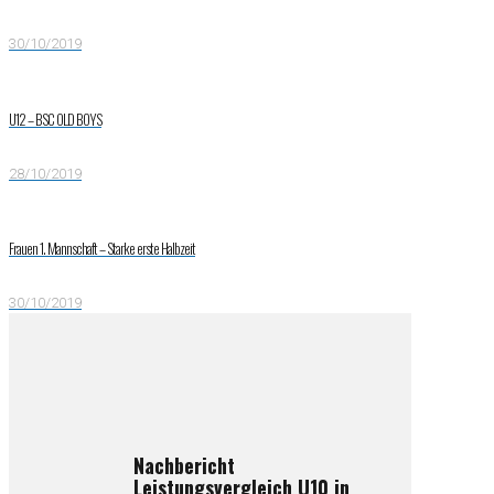
30/10/2019
U12 – BSC OLD BOYS
28/10/2019
Frauen 1. Mannschaft – Starke erste Halbzeit
30/10/2019
Nachbericht
Leistungsvergleich U10 in