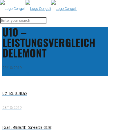
U10 –
LEISTUNGSVERGLEICH
DELEMONT
28/10/2019
Nachwuchs
,
U10
U12 – BSC OLD BOYS
28/10/2019
Frauen 1. Mannschaft – Starke erste Halbzeit