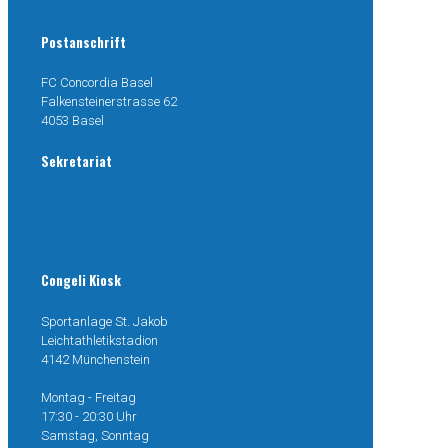
Postanschrift
FC Concordia Basel
Falkensteinerstrasse 62
4053 Basel
Sekretariat
077 499 38 04
mail@congeli.ch
Congeli Kiosk
Sportanlage St. Jakob
Leichtathletikstadion
4142 Münchenstein
Montag - Freitag
17:30 - 20:30 Uhr
Samstag, Sonntag