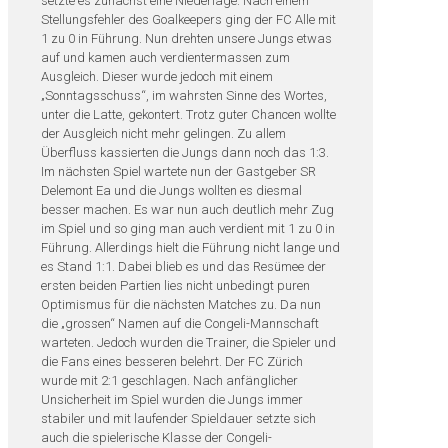
setzte es zunächst eine Niederlage. Nach einem
Stellungsfehler des Goalkeepers ging der FC Alle mit
1 zu 0 in Führung. Nun drehten unsere Jungs etwas
auf und kamen auch verdientermassen zum
Ausgleich. Dieser wurde jedoch mit einem
„Sonntagsschuss“, im wahrsten Sinne des Wortes,
unter die Latte, gekontert. Trotz guter Chancen wollte
der Ausgleich nicht mehr gelingen. Zu allem
Überfluss kassierten die Jungs dann noch das 1:3.
Im nächsten Spiel wartete nun der Gastgeber SR
Delemont Ea und die Jungs wollten es diesmal
besser machen. Es war nun auch deutlich mehr Zug
im Spiel und so ging man auch verdient mit 1 zu 0 in
Führung. Allerdings hielt die Führung nicht lange und
es Stand 1:1. Dabei blieb es und das Resümee der
ersten beiden Partien lies nicht unbedingt puren
Optimismus für die nächsten Matches zu. Da nun
die „grossen“ Namen auf die Congeli-Mannschaft
warteten. Jedoch wurden die Trainer, die Spieler und
die Fans eines besseren belehrt. Der FC Zürich
wurde mit 2:1 geschlagen. Nach anfänglicher
Unsicherheit im Spiel wurden die Jungs immer
stabiler und mit laufender Spieldauer setzte sich
auch die spielerische Klasse der Congeli-