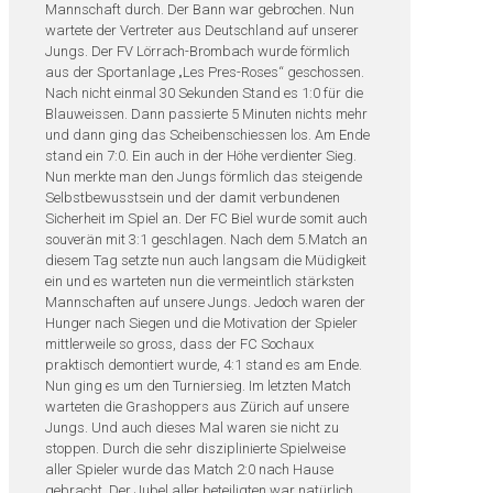
Mannschaft durch. Der Bann war gebrochen. Nun
wartete der Vertreter aus Deutschland auf unserer
Jungs. Der FV Lörrach-Brombach wurde förmlich
aus der Sportanlage „Les Pres-Roses“ geschossen.
Nach nicht einmal 30 Sekunden Stand es 1:0 für die
Blauweissen. Dann passierte 5 Minuten nichts mehr
und dann ging das Scheibenschiessen los. Am Ende
stand ein 7:0. Ein auch in der Höhe verdienter Sieg.
Nun merkte man den Jungs förmlich das steigende
Selbstbewusstsein und der damit verbundenen
Sicherheit im Spiel an. Der FC Biel wurde somit auch
souverän mit 3:1 geschlagen. Nach dem 5.Match an
diesem Tag setzte nun auch langsam die Müdigkeit
ein und es warteten nun die vermeintlich stärksten
Mannschaften auf unsere Jungs. Jedoch waren der
Hunger nach Siegen und die Motivation der Spieler
mittlerweile so gross, dass der FC Sochaux
praktisch demontiert wurde, 4:1 stand es am Ende.
Nun ging es um den Turniersieg. Im letzten Match
warteten die Grashoppers aus Zürich auf unsere
Jungs. Und auch dieses Mal waren sie nicht zu
stoppen. Durch die sehr disziplinierte Spielweise
aller Spieler wurde das Match 2:0 nach Hause
gebracht. Der Jubel aller beteiligten war natürlich